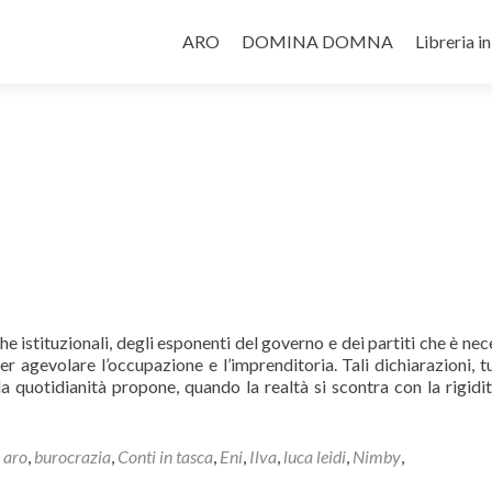
Salta il contenuto
ARO
DOMINA DOMNA
Libreria i
e istituzionali, degli esponenti del governo e dei partiti che è nec
er agevolare l’occupazione e l’imprenditoria. Tali dichiarazioni, tu
 quotidianità propone, quando la realtà si scontra con la rigidit
o
aro
,
burocrazia
,
Conti in tasca
,
Eni
,
Ilva
,
luca leidi
,
Nimby
,