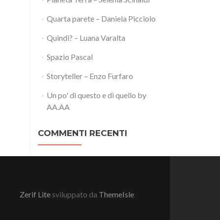
Quarta parete – Daniela Picciolo
Quindi? – Luana Varalta
Spazio Pascal
Storyteller – Enzo Furfaro
Un po' di questo e di quello by
AA.AA
COMMENTI RECENTI
Zerif Lite
sviluppato da
ThemeIsle