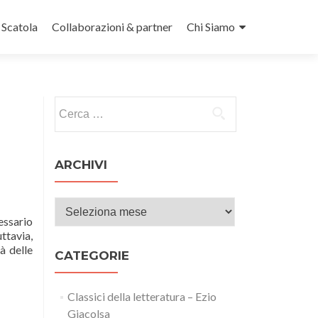
n Scatola
Collaborazioni & partner
Chi Siamo
Ricerca per:
ARCHIVI
Archivi
essario
ttavia,
à delle
CATEGORIE
Classici della letteratura – Ezio
Giacolsa