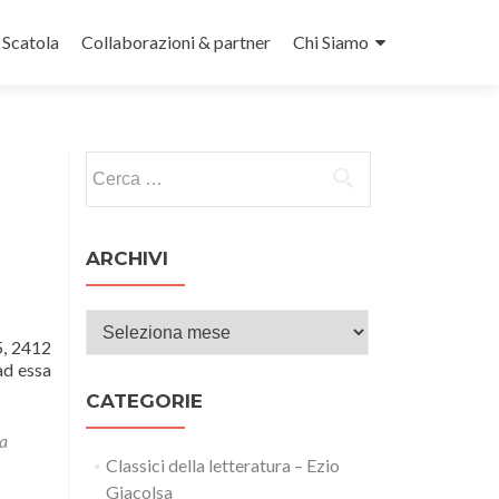
n Scatola
Collaborazioni & partner
Chi Siamo
Ricerca per:
ARCHIVI
Archivi
, 2412
ad essa
CATEGORIE
 a
Classici della letteratura – Ezio
Giacolsa