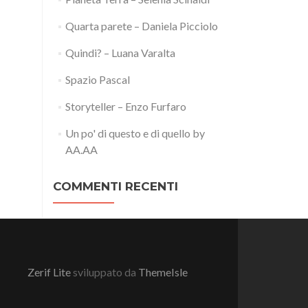
Quarta parete – Daniela Picciolo
Quindi? – Luana Varalta
Spazio Pascal
Storyteller – Enzo Furfaro
Un po' di questo e di quello by
AA.AA
COMMENTI RECENTI
Zerif Lite
sviluppato da
ThemeIsle