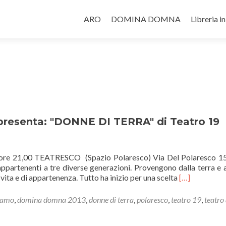
Salta il contenuto
ARO
DOMINA DOMNA
Libreria i
resenta: "DONNE DI TERRA" di Teatro 19
 21,00 TEATRESCO (Spazio Polaresco) Via Del Polaresco 15
ppartenenti a tre diverse generazioni. Provengono dalla terra e 
Leggi
 vita e di appartenenza. Tutto ha inizio per una scelta
[…]
di
piùDomina
gamo
,
domina domna 2013
,
donne di terra
,
polaresco
,
teatro 19
,
teatro
Domna
edizione