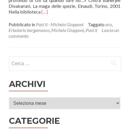
profondo di chi sa quando dire no…» Chitra Banerjee
Divakaruni, La maga delle spezie, Einaudi, Torino, 2001
Leggi
Nella biblioteca
[…]
di
piùL’arte
Pubblicato in
Past it - Michela Giupponi
Taggato
aro
,
di
Erbolario bergamasco
,
Michela Giupponi
,
Past it
Lascia un
porre
commento
rimedio
al
male.
L’erbolario
Ricerca per:
bergomense
ARCHIVI
Archivi
CATEGORIE