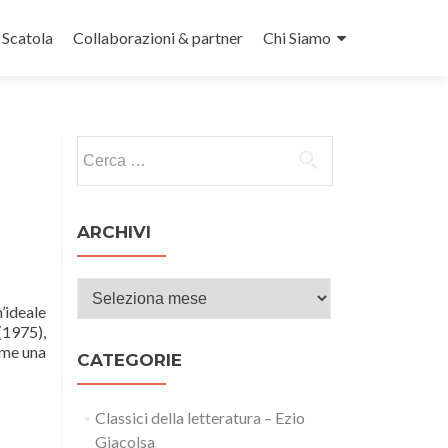
n Scatola
Collaborazioni & partner
Chi Siamo
Ricerca per:
ARCHIVI
Archivi
’ideale
(1975),
Leggi
ome una
CATEGORIE
di
piùBISTURI
LA
Classici della letteratura – Ezio
MAFIA
Giacolsa