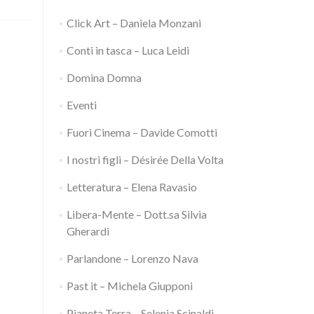
BIANCA
(1973)
Click Art – Daniela Monzani
di
Luigi
Conti in tasca – Luca Leidi
Zampa
Domina Domna
Eventi
Fuori Cinema – Davide Comotti
I nostri figli – Désirée Della Volta
Letteratura – Elena Ravasio
Libera-Mente – Dott.sa Silvia
Gherardi
Parlandone – Lorenzo Nava
Past it – Michela Giupponi
Pianeta Terra – Selenia Scinaldi