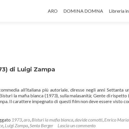
Salta il contenuto
ARO
DOMINA DOMNA
Libreria i
3) di Luigi Zampa
commedia all’italiana più autoriale, diresse negli anni Settanta un
Bisturi la mafia bianca (1973), sulla malasanità; Gente di rispetto 
tampa. Il carattere impegnato di questi film non deve essere visto c
ggato
1973
,
aro
,
Bisturi la mafia bianca
,
davide comotti
,
Enrico Maria
ce
,
Luigi Zampa
,
Senta Berger
Lascia un commento