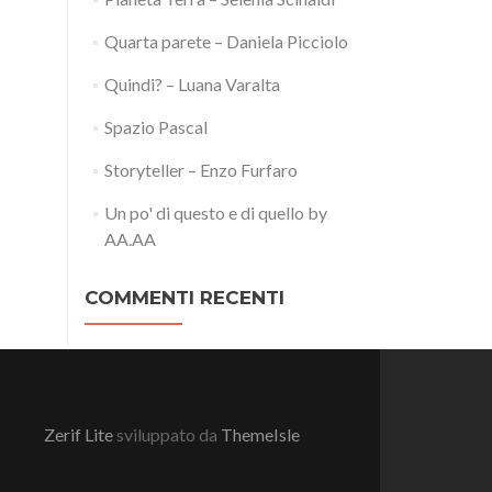
Quarta parete – Daniela Picciolo
Quindi? – Luana Varalta
Spazio Pascal
Storyteller – Enzo Furfaro
Un po' di questo e di quello by
AA.AA
COMMENTI RECENTI
Zerif Lite
sviluppato da
ThemeIsle