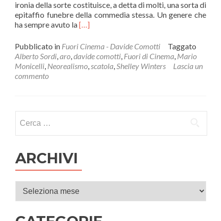
ironia della sorte costituisce, a detta di molti, una sorta di
epitaffio funebre della commedia stessa. Un genere che
Leggi
ha sempre avuto la
[…]
di
piùUn
Pubblicato in
Fuori Cinema - Davide Comotti
Taggato
borghese
Alberto Sordi
,
aro
,
davide comotti
,
Fuori di Cinema
,
Mario
piccolo
Monicelli
,
Neorealismo
,
scatola
,
Shelley Winters
Lascia un
piccolo
commento
(1977),
l'amaro
e
intenso
Ricerca per:
capolavoro
di
Monicelli
con
ARCHIVI
uno
straordinario
Alberto
Archivi
Sordi