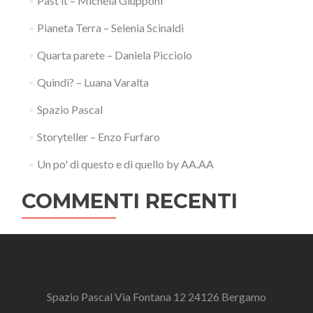
Past it – Michela Giupponi
Pianeta Terra – Selenia Scinaldi
Quarta parete – Daniela Picciolo
Quindi? – Luana Varalta
Spazio Pascal
Storyteller – Enzo Furfaro
Un po' di questo e di quello by AA.AA
COMMENTI RECENTI
Spazio Pascal Via Fontana 12 24126 Bergamo