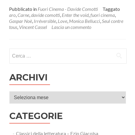
di
piùOCCHI
Pubblicato in
Fuori Cinema - Davide Comotti
Taggato
SELVAGGI:
aro
,
Carne
,
davide comotti
,
Enter the void
,
fuori cinema
,
IL
Gaspar Noè
,
Irréversible
,
Love
,
Monica Bellucci
,
Seul contre
CINEMA
tous
,
Vincent Cassel
Lascia un commento
DI
GASPAR
NOE’
Ricerca per:
ARCHIVI
Archivi
CATEGORIE
Classici della letteratura – Ezio Giacolsa