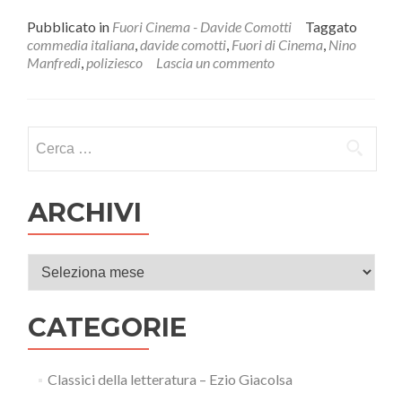
di
piùIl
Pubblicato in
Fuori Cinema - Davide Comotti
Taggato
giocattolo
commedia italiana
,
davide comotti
,
Fuori di Cinema
,
Nino
(1979)
Manfredi
,
poliziesco
Lascia un commento
di
Giuliano
Montaldo.
Ricerca per:
ARCHIVI
Archivi
CATEGORIE
Classici della letteratura – Ezio Giacolsa