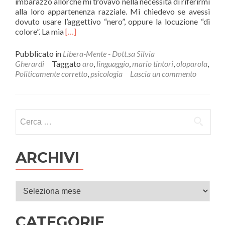
imbarazzo allorché mi trovavo nella necessità di riferirmi
alla loro appartenenza razziale. Mi chiedevo se avessi
dovuto usare l’aggettivo “nero”, oppure la locuzione “di
Leggi
colore”. La mia
[…]
di
piùIl
Pubblicato in
Libera-Mente - Dott.sa Silvia
socialmente
Gherardi
Taggato
aro
,
linguaggio
,
mario tintori
,
oloparola
,
educato
Politicamente corretto
,
psicologia
Lascia un commento
del
politicamente
corretto,
e
Ricerca per:
gli
effetti
del
linguaggio.
ARCHIVI
Archivi
CATEGORIE