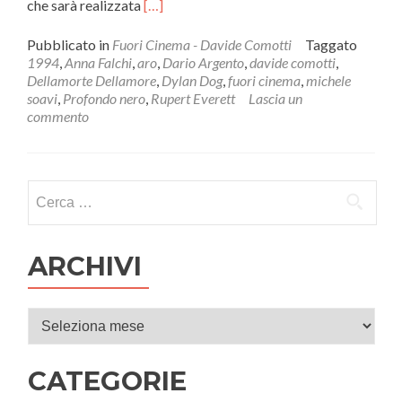
Leggi
che sarà realizzata
[…]
di
piùDYLAN
Pubblicato in
Fuori Cinema - Davide Comotti
Taggato
DOG,
1994
,
Anna Falchi
,
aro
,
Dario Argento
,
davide comotti
,
TRA
Dellamorte Dellamore
,
Dylan Dog
,
fuori cinema
,
michele
FUMETTO
soavi
,
Profondo nero
,
Rupert Everett
Lascia un
E
commento
CINEMA
Ricerca per:
ARCHIVI
Archivi
CATEGORIE