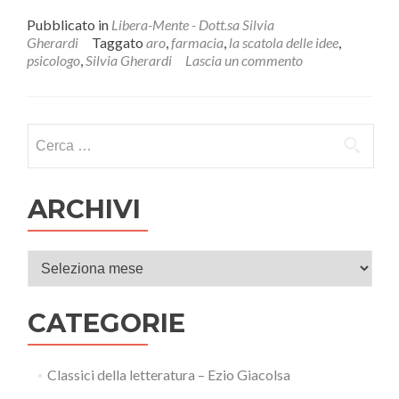
di
piùLO
Pubblicato in
Libera-Mente - Dott.sa Silvia
PSICOLOGO
Gherardi
Taggato
aro
,
farmacia
,
la scatola delle idee
,
IN
psicologo
,
Silvia Gherardi
Lascia un commento
FARMACIA
Ricerca per:
ARCHIVI
Archivi
CATEGORIE
Classici della letteratura – Ezio Giacolsa