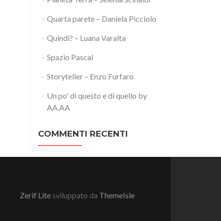
Quarta parete – Daniela Picciolo
Quindi? – Luana Varalta
Spazio Pascal
Storyteller – Enzo Furfaro
Un po' di questo e di quello by
AA.AA
COMMENTI RECENTI
Zerif Lite
sviluppato da
ThemeIsle