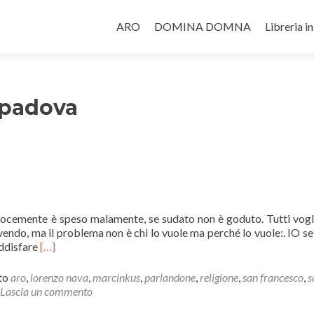
Salta il contenuto
ARO
DOMINA DOMNA
Libreria i
 padova
velocemente è speso malamente, se sudato non è goduto. Tutti vogl
endo, ma il problema non è chi lo vuole ma perché lo vuole:. IO se
Leggi
oddisfare
[…]
di
piùSono
to
aro
,
lorenzo nava
,
marcinkus
,
parlandone
,
religione
,
san francesco
,
s
solo
Lascia un commento
soldi.