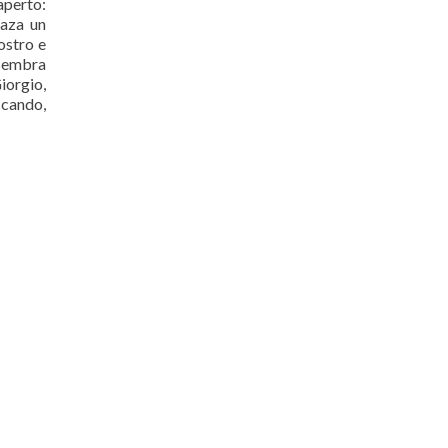
’aperto:
naza un
ostro e
 Sembra
Giorgio,
ccando,