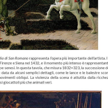
lia di San Romano
rappresenta l’opera più importante dell’artista. I
 Firenze e Siena nel 1432, e il momento più intenso è rappresentant
ppe senesi. In questa tavola, che misura 1832×323, la successione de
 data da alcuni semplici dettagli, come le lance e le balestre scorc
ovimenti obliqui. La violenza della scena è attutita dalla ricche
i giocattoli più che animali veri.