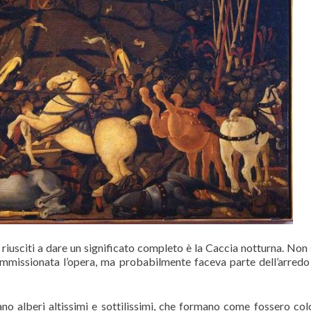
 riusciti a dare un significato completo è la Caccia notturna. Non s
ommissionata l’opera, ma probabilmente faceva parte dell’arredo
ano alberi altissimi e sottilissimi, che formano come fossero col