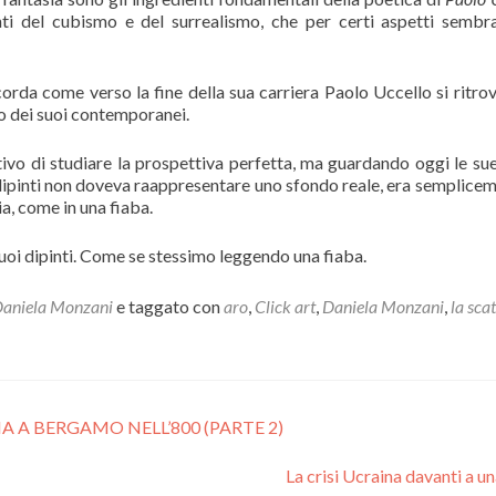
nti del cubismo e del surrealismo, che per certi aspetti sembr
ricorda come verso la fine della sua carriera Paolo Uccello si ritro
llo dei suoi contemporanei.
tivo di studiare la prospettiva perfetta, ma guardando oggi le su
i dipinti non doveva raappresentare uno sfondo reale, era semplicem
ia, come in una fiaba.
uoi dipinti. Come se stessimo leggendo una fiaba.
 Daniela Monzani
e taggato con
aro
,
Click art
,
Daniela Monzani
,
la sca
A A BERGAMO NELL’800 (PARTE 2)
La crisi Ucraina davanti a u