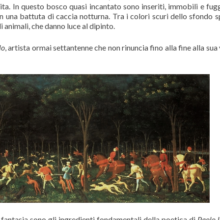
ita. In questo bosco quasi incantato sono inseriti, immobili e fuggi
 una battuta di caccia notturna. Tra i colori scuri dello sfondo sp
i animali, che danno luce al dipinto.
lo
, artista ormai settantenne che non rinuncia fino alla fine alla sua
fantasia sono gli ingredienti fondamentali della poetica di
Paolo 