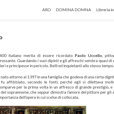
Salta il contenuto
ARO
DOMINA DOMNA
Libreria i
o
l 400 italiano merita di essere ricordato
Paolo Uccello
, pitt
ssante. Guardando i suoi dipinti e gli affreschi sembra quasi di 
ri e principesse in pericolo. Belli ed inquietanti allo stesso tempo.
nato attorno al 1397 in una famiglia che godeva di una certa dignit
fu affibbiato, secondo le fonti, perché egli si dilettava molt
i comparve per la prima volta in un affresco di grande prestigio, e
e del soprannome, che seppur dimostra l’amore del pittore per gli a
portanza dell’opera in cui scelse di collocata.