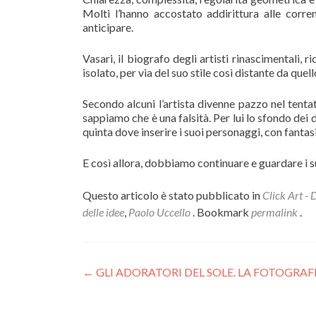
Molti l’hanno accostato addirittura alle corre
anticipare.
Vasari, il biografo degli artisti rinascimentali, 
isolato, per via del suo stile così distante da que
Secondo alcuni l’artista divenne pazzo nel tenta
sappiamo che è una falsità. Per lui lo sfondo de
quinta dove inserire i suoi personaggi, con fantas
E così allora, dobbiamo continuare e guardare i s
Questo articolo è stato pubblicato in
Click Art -
delle idee
,
Paolo Uccello
. Bookmark
permalink
.
Navigazione articoli
←
GLI ADORATORI DEL SOLE. LA FOTOGRAFI