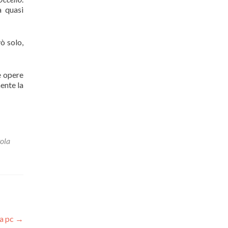
a quasi
vò solo,
e opere
ente la
tola
na pc
→