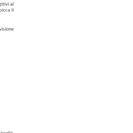
tivi al
icca il
 visione
Uccello
.