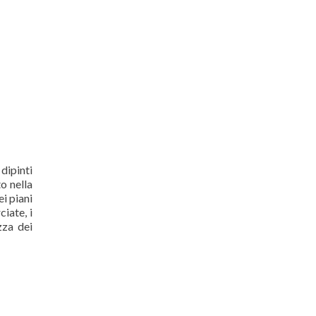
 dipinti
o nella
i piani
iate, i
zza dei