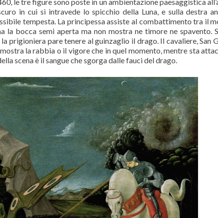
 1460, le tre figure sono poste in un ambientazione paesaggistica all
scuro in cui si intravede lo spicchio della Luna, e sulla destra a
ossibile tempesta. La principessa assiste al combattimento tra il m
: ha la bocca semi aperta ma non mostra ne timore ne spavento.
la prigioniera pare tenere al guinzaglio il drago. Il cavaliere, San 
n mostra la rabbia o il vigore che in quel momento, mentre sta atta
lla scena è il sangue che sgorga dalle fauci del drago.