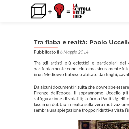
Tra fiaba e realtà: Paolo Uccell
Pubblicato il
6 Maggio 2014
Tra gli artisti più eclettici e particolari de
particolarmente conosciuto ma sicuramente intere
in un Medioevo fiabesco abitato da draghi, cavalie
Da alcuni documenti risulta che dovrebbe essere 
Firenze dell’epoca. Il soprannome Uccello gli 
raffigurazione di volatili; la firma Pauli Ugiell
lascia un dubbio in realtà sulla vera motivazion
sembra una spiegazione troppo riduttiva vista l’im