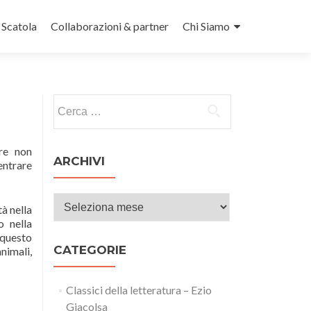
n Scatola
Collaborazioni & partner
Chi Siamo
Ricerca per:
ore non
ARCHIVI
entrare
Archivi
à nella
o nella
 questo
CATEGORIE
nimali,
Classici della letteratura – Ezio
Giacolsa