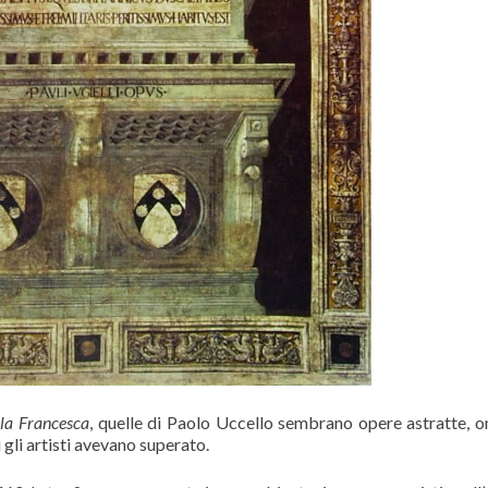
lla Francesca
, quelle di Paolo Uccello sembrano opere astratte, on
 gli artisti avevano superato.