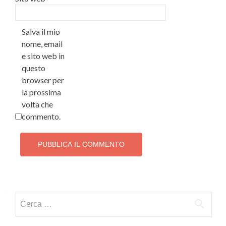
Salva il mio
nome, email
e sito web in
questo
browser per
la prossima
volta che
commento.
Ricerca per: