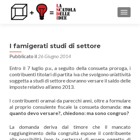
MOSTRA
I famigerati studi di settore
Pubblicato il
26 Giugno 2014
Entro il 7 luglio p.v., a seguito della consueta proroga, i
contribuenti titolari di partita iva che svolgono un’attività
soggetta a studi di settore dovranno versare il saldo delle
imposte relativo all’anno 2013.
I contribuenti oramai da parecchi anni, oltre a formulare
al proprio consulente fiscale la consueta domanda:
ma
quanto devo versare?, chiedono: ma sono congruo?
La domanda deriva dal timore che il mancato
raggiungimento della congruità espone il contribuente
alla possibilità (non la certezza) di essere oggetto di