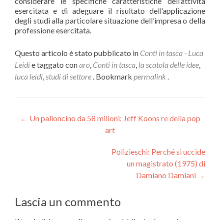
considerare le specifiche caratteristiche dell’attività
esercitata e di adeguare il risultato dell’applicazione
degli studi alla particolare situazione dell’impresa o della
professione esercitata.
Questo articolo è stato pubblicato in
Conti in tasca - Luca
Leidi
e taggato con
aro
,
Conti in tasca
,
la scatola delle idee
,
luca leidi
,
studi di settore
. Bookmark
permalink
.
Navigazione articoli
←
Un palloncino da 58 milioni: Jeff Koons re della pop
art
Polizieschi: Perché si uccide
un magistrato (1975) di
Damiano Damiani
→
Lascia un commento