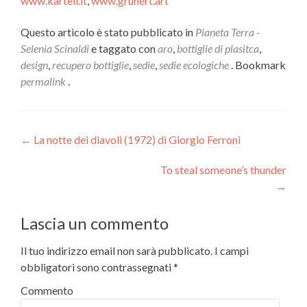
www.kartell.it
,
www.grunert.art
Questo articolo è stato pubblicato in
Pianeta Terra -
Selenia Scinaldi
e taggato con
aro
,
bottiglie di plasitca
,
design
,
recupero bottiglie
,
sedie
,
sedie ecologiche
. Bookmark
permalink
.
Navigazione articoli
←
La notte dei diavoli (1972) di Giorgio Ferroni
To steal someone’s thunder
→
Lascia un commento
Il tuo indirizzo email non sarà pubblicato.
I campi
obbligatori sono contrassegnati
*
Commento