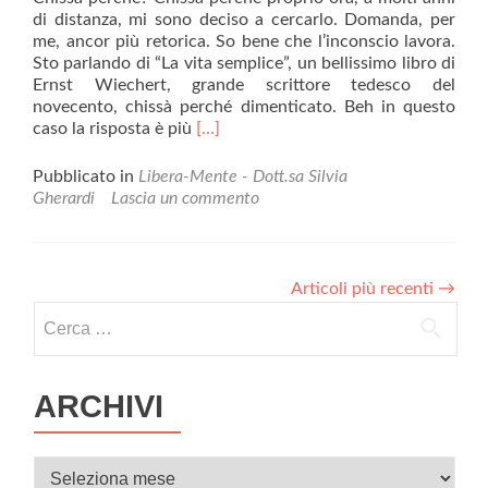
di distanza, mi sono deciso a cercarlo. Domanda, per
me, ancor più retorica. So bene che l’inconscio lavora.
Sto parlando di “La vita semplice”, un bellissimo libro di
Ernst Wiechert, grande scrittore tedesco del
novecento, chissà perché dimenticato. Beh in questo
Leggi
caso la risposta è più
[…]
di
piùLo
Pubblicato in
Libera-Mente - Dott.sa Silvia
sguardo
Gherardi
Lascia un commento
dell'altro
Articoli più recenti
→
Ricerca per:
ARCHIVI
Archivi