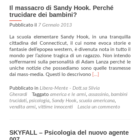
realtà
Il massacro di Sandy Hook. Perché
virtuale
trucidare dei bambini?
Pubblicato il
7 Gennaio 2013
La scuola elementare Sandy Hook, in una tranquilla
cittadina del Connecticut, il cui nome evoca storie e
fantasie dell’epopea western, è divenuta nota in tutto il
mondo per l’azione tragica di un ragazzo. Non intendo
soffermarmi sulla personalità di Adam Lanza perché le
uniche notizie che possediamo sono quelle trasmesse
Leggi
dai mass-media. Questi lo descrivono
[…]
di
piùIl
Pubblicato in
Libera-Mente - Dott.sa Silvia
massacro
Gherardi
Taggato
america e le armi
,
assassinio
,
bambini
di
trucidati
,
psicologia
,
Sandy Hook
,
scuola americana
,
Sandy
vendita armi
,
vittime innocenti
Lascia un commento
Hook.
Perché
trucidare
dei
SKYFALL – Psicologia del nuovo agente
bambini?
007