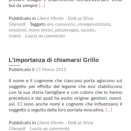
Leggi
bui da sempre
[…]
di
piùSalire
Pubblicato in
Libera-Mente - Dott.sa Silvia
sul
Gherardi
Taggato
aro
,
conoscersi
,
consapevolizzarsi
,
palco
emozioni
,
mario tintori
,
psicoterapia
,
socrate
,
per
teatro
Lascia un commento
scoprire
se
stessi
L'importanza di chiamarsi Grillo
Pubblicato il
11 Marzo 2013
Il nome e il cognome che ciascuno porta agiscono sul
soggetto per effetto del legame che essi stabiliscono
con la sua storia famigliare e con coloro che lo hanno
preceduto e dai quali ha avuto origine: genitori, nonni,
avi. Ci sono anche nomi e cognomi che influenzano il
Leggi
soggetto a seguito della loro portata evocativa,
[…]
di
piùL'importa
Pubblicato in
Libera-Mente - Dott.sa Silvia
di
Gherardi
Lascia un commento