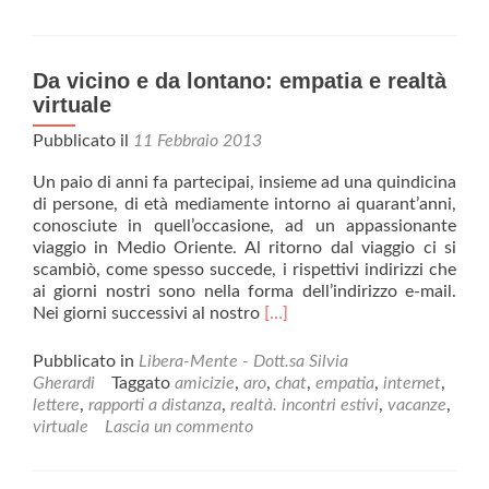
chiamarsi
Grillo
Da vicino e da lontano: empatia e realtà
virtuale
Pubblicato il
11 Febbraio 2013
Un paio di anni fa partecipai, insieme ad una quindicina
di persone, di età mediamente intorno ai quarant’anni,
conosciute in quell’occasione, ad un appassionante
viaggio in Medio Oriente. Al ritorno dal viaggio ci si
scambiò, come spesso succede, i rispettivi indirizzi che
ai giorni nostri sono nella forma dell’indirizzo e-mail.
Leggi
Nei giorni successivi al nostro
[…]
di
piùDa
Pubblicato in
Libera-Mente - Dott.sa Silvia
vicino
Gherardi
Taggato
amicizie
,
aro
,
chat
,
empatia
,
internet
,
e
lettere
,
rapporti a distanza
,
realtà. incontri estivi
,
vacanze
,
da
virtuale
Lascia un commento
lontano:
empatia
e