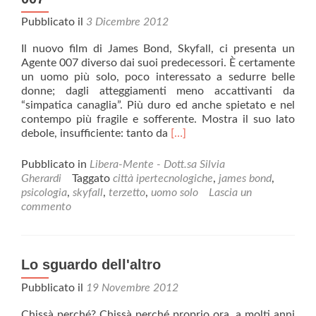
Pubblicato il
3 Dicembre 2012
Il nuovo film di James Bond, Skyfall, ci presenta un
Agente 007 diverso dai suoi predecessori. È certamente
un uomo più solo, poco interessato a sedurre belle
donne; dagli atteggiamenti meno accattivanti da
“simpatica canaglia”. Più duro ed anche spietato e nel
contempo più fragile e sofferente. Mostra il suo lato
Leggi
debole, insufficiente: tanto da
[…]
di
piùSKYFALL
Pubblicato in
Libera-Mente - Dott.sa Silvia
–
Gherardi
Taggato
città ipertecnologiche
,
james bond
,
Psicologia
psicologia
,
skyfall
,
terzetto
,
uomo solo
Lascia un
del
commento
nuovo
agente
007
Lo sguardo dell'altro
Pubblicato il
19 Novembre 2012
Chissà perché? Chissà perché proprio ora, a molti anni