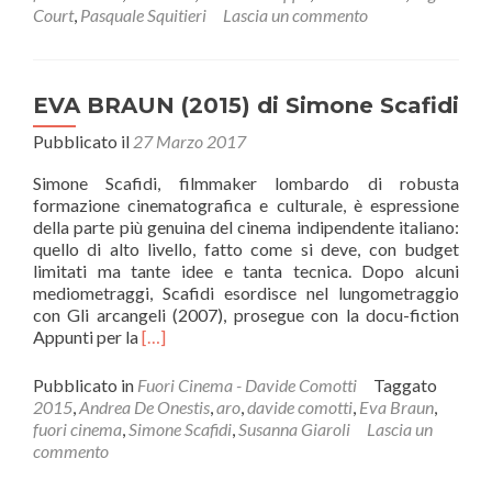
NASO
Court
,
Pasquale Squitieri
Lascia un commento
DI
CANE
(1986)
DI
EVA BRAUN (2015) di Simone Scafidi
PASQUALE
Pubblicato il
SQUITIERI
27 Marzo 2017
Simone Scafidi, filmmaker lombardo di robusta
formazione cinematografica e culturale, è espressione
della parte più genuina del cinema indipendente italiano:
quello di alto livello, fatto come si deve, con budget
limitati ma tante idee e tanta tecnica. Dopo alcuni
mediometraggi, Scafidi esordisce nel lungometraggio
con Gli arcangeli (2007), prosegue con la docu-fiction
Leggi
Appunti per la
[…]
di
piùEVA
Pubblicato in
Fuori Cinema - Davide Comotti
Taggato
BRAUN
2015
,
Andrea De Onestis
,
aro
,
davide comotti
,
Eva Braun
,
(2015)
fuori cinema
,
Simone Scafidi
,
Susanna Giaroli
Lascia un
di
commento
Simone
Scafidi