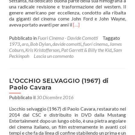
Settanta, ha dedicato buona parte della sua filmografia a
una radicale revisione e trasformazione del western. Il
genere americano per eccellenza, condotto alla ribalta
da giganti del cinema come John Ford e John Wayne,
Leggi
aveva portato avanti per anni il
[…]
di
piùPAT
Pubblicato in
Fuori Cinema - Davide Comotti
Taggato
GARRETT
1973
,
aro
,
Bob Dylan
,
davide comotti
,
fuori cinema
,
James
&
Coburn
,
Kris Kristofferson
,
Pat Garrett & Billy the Kid
,
Sam
BILLY
Peckinpah
Lascia un commento
THE
KID
(1973)
di
L’OCCHIO SELVAGGIO (1967) di
Sam
Paolo Cavara
Peckinpah
Pubblicato il
30 Dicembre 2016
L’occhio selvaggio (1967) di Paolo Cavara, restaurato nel
2014 dal CSC e distribuito in DVD dalla Mustang
Entertainment dopo un lungo oblio, è una pietra angolare
del cinema italiano, un film estremamente in avanti coi
tempi e che fa da linea di confine stabilendo un prima e un