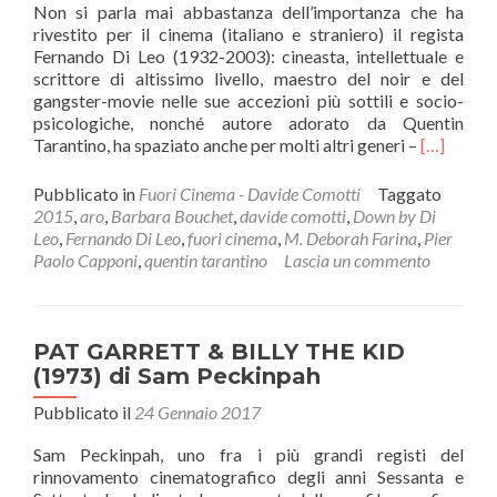
Non si parla mai abbastanza dell’importanza che ha
rivestito per il cinema (italiano e straniero) il regista
Fernando Di Leo (1932-2003): cineasta, intellettuale e
scrittore di altissimo livello, maestro del noir e del
gangster-movie nelle sue accezioni più sottili e socio-
psicologiche, nonché autore adorato da Quentin
Leggi
Tarantino, ha spaziato anche per molti altri generi –
[…]
di
piùDOW
Pubblicato in
Fuori Cinema - Davide Comotti
Taggato
BY
2015
,
aro
,
Barbara Bouchet
,
davide comotti
,
Down by Di
DI
Leo
,
Fernando Di Leo
,
fuori cinema
,
M. Deborah Farina
,
Pier
LEO
Paolo Capponi
,
quentin tarantino
Lascia un commento
(2015)
di
M.
Deborah
PAT GARRETT & BILLY THE KID
Farina
(1973) di Sam Peckinpah
Pubblicato il
24 Gennaio 2017
Sam Peckinpah, uno fra i più grandi registi del
rinnovamento cinematografico degli anni Sessanta e