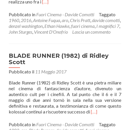
Leggi
realizza uno fra i
[…]
di
piùI
Pubblicato in
Fuori Cinema - Davide Comotti
Taggato
MAGNIFICI
1960
,
2016
,
Antoine Fuqua
,
aro
,
Chris Pratt
,
davide comotti
,
7
denzel washington
,
Ethan Hawke
,
fuori cinema
,
I magnifici 7
,
(2016)
John Sturges
,
Vincent D'Onofrio
Lascia un commento
di
Antoine
Fuqua
BLADE RUNNER (1982) di Ridley
Scott
Pubblicato il
11 Maggio 2017
Blade Runner (1982) di Ridley Scott è una pietra miliare
nel cinema di fantascienza d’autore, divenuto un
autentico cult per i cinefili. A tal punto che il 6 e il 7
maggio di due anni tornò in sala nella sua versione
definitiva e restaurata, a testimonianza di come questo
Leggi
kolossal continui a riscuotere successo di
[…]
di
piùBLADE
Pubblicato in
Fuori Cinema - Davide Comotti
Taggato
RUNNER