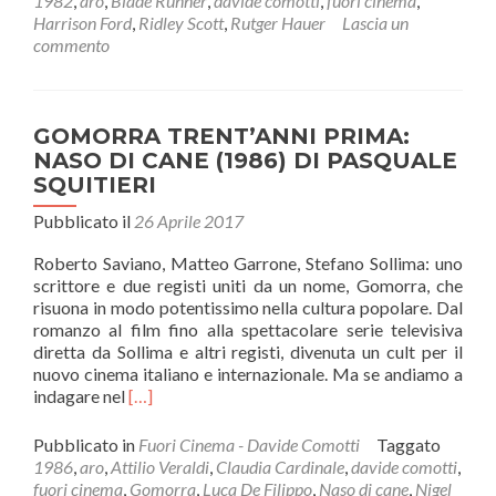
1982
,
aro
,
Blade Runner
,
davide comotti
,
fuori cinema
,
(1982)
Harrison Ford
,
Ridley Scott
,
Rutger Hauer
Lascia un
di
commento
Ridley
Scott
GOMORRA TRENT’ANNI PRIMA:
NASO DI CANE (1986) DI PASQUALE
SQUITIERI
Pubblicato il
26 Aprile 2017
Roberto Saviano, Matteo Garrone, Stefano Sollima: uno
scrittore e due registi uniti da un nome, Gomorra, che
risuona in modo potentissimo nella cultura popolare. Dal
romanzo al film fino alla spettacolare serie televisiva
diretta da Sollima e altri registi, divenuta un cult per il
nuovo cinema italiano e internazionale. Ma se andiamo a
Leggi
indagare nel
[…]
di
piùGOMORRA
Pubblicato in
Fuori Cinema - Davide Comotti
Taggato
TRENT’ANNI
1986
,
aro
,
Attilio Veraldi
,
Claudia Cardinale
,
davide comotti
,
PRIMA:
fuori cinema
,
Gomorra
,
Luca De Filippo
,
Naso di cane
,
Nigel