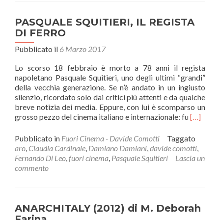
PASQUALE SQUITIERI, IL REGISTA
DI FERRO
Pubblicato il
6 Marzo 2017
Lo scorso 18 febbraio è morto a 78 anni il regista
napoletano Pasquale Squitieri, uno degli ultimi “grandi”
della vecchia generazione. Se n’è andato in un ingiusto
silenzio, ricordato solo dai critici più attenti e da qualche
breve notizia dei media. Eppure, con lui è scomparso un
Leggi
grosso pezzo del cinema italiano e internazionale: fu
[…]
di
piùPAS
Pubblicato in
Fuori Cinema - Davide Comotti
Taggato
SQUITIE
aro
,
Claudia Cardinale
,
Damiano Damiani
,
davide comotti
,
IL
Fernando Di Leo
,
fuori cinema
,
Pasquale Squitieri
Lascia un
REGIST
commento
DI
FERRO
ANARCHITALY (2012) di M. Deborah
Farina