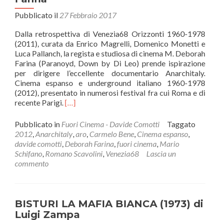
Pubblicato il
27 Febbraio 2017
Dalla retrospettiva di Venezia68 Orizzonti 1960-1978
(2011), curata da Enrico Magrelli, Domenico Monetti e
Luca Pallanch, la regista e studiosa di cinema M. Deborah
Farina (Paranoyd, Down by Di Leo) prende ispirazione
per dirigere l’eccellente documentario Anarchitaly.
Cinema espanso e underground italiano 1960-1978
(2012), presentato in numerosi festival fra cui Roma e di
Leggi
recente Parigi.
[…]
di
piùANARCHITALY
Pubblicato in
Fuori Cinema - Davide Comotti
Taggato
(2012)
2012
,
Anarchitaly
,
aro
,
Carmelo Bene
,
Cinema espanso
,
di
davide comotti
,
Deborah Farina
,
fuori cinema
,
Mario
M.
Schifano
,
Romano Scavolini
,
Venezia68
Lascia un
Deborah
commento
Farina
BISTURI LA MAFIA BIANCA (1973) di
Luigi Zampa