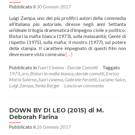
Pubblicato il
30 Gennaio 2017
Luigi Zampa, uno dei più prolifici autori della commedia
all’italiana più autoriale, diresse negli anni Settanta
un’ideale trilogia drammatica d’impegno civile e politico:
Bisturi la mafia bianca (1973), sulla malasanità; Gente di
rispetto (1975), sulla mafia; Il mostro (1977), sul potere
della stampa. Il carattere impegnato di questi film non
Leggi
deve essere visto come una
[…]
di
piùBISTURI
Pubblicato in
Fuori Cinema - Davide Comotti
Taggato
LA
1973
,
aro
,
Bisturi la mafia bianca
,
davide comotti
,
Enrico
MAFIA
Maria Salerno
,
fuori cinema
,
Gabriele Ferzetti
,
Luciano Salce
,
BIANCA
Luigi Zampa
,
Senta Berger
Lascia un commento
(1973)
di
Luigi
Zampa
DOWN BY DI LEO (2015) di M.
Deborah Farina
Pubblicato il
26 Gennaio 2017