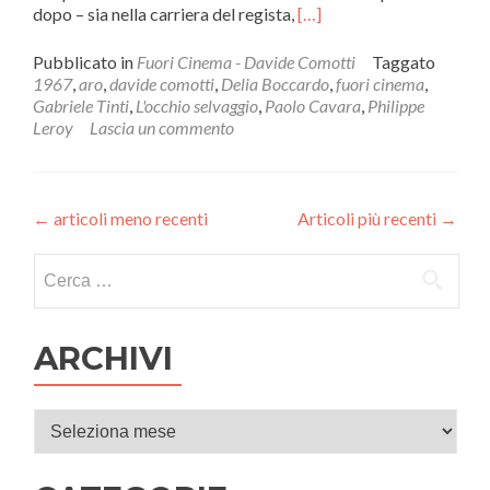
Leggi
dopo – sia nella carriera del regista,
[…]
di
piùL’OCCHIO
Pubblicato in
Fuori Cinema - Davide Comotti
Taggato
SELVAGGIO
1967
,
aro
,
davide comotti
,
Delia Boccardo
,
fuori cinema
,
(1967)
Gabriele Tinti
,
L'occhio selvaggio
,
Paolo Cavara
,
Philippe
di
Leroy
Lascia un commento
Paolo
Cavara
←
articoli meno recenti
Articoli più recenti
→
Ricerca per:
ARCHIVI
Archivi